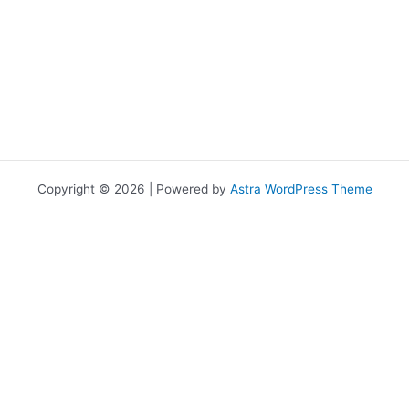
Copyright © 2026 | Powered by
Astra WordPress Theme
เราใช้คุกกี้เพื่อพัฒนาประสิทธิภาพ และประสบการณ์ที่ดีในการใช้เว็บไซต์ของ
คุณ คุณสามารถศึกษารายละเอียดได้ที่
นโยบายความเป็นส่วนตัว
และ
สามารถจัดการความเป็นส่วนตัวเองได้ของคุณได้เองโดยคลิกที่
ตั้งค่า
Allow
Privacy Preferences
คุณสามารถเลือกการตั้งค่าคุกกี้โดยเปิด/ปิด คุกกี้ในแต่ละประเภทได้ตาม