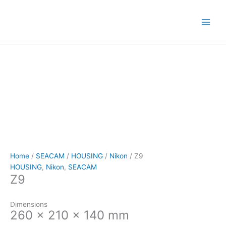
Skip
to
content
Home
/
SEACAM
/
HOUSING
/
Nikon
/ Z9
HOUSING
,
Nikon
,
SEACAM
Z9
Dimensions
260 x 210 x 140 mm