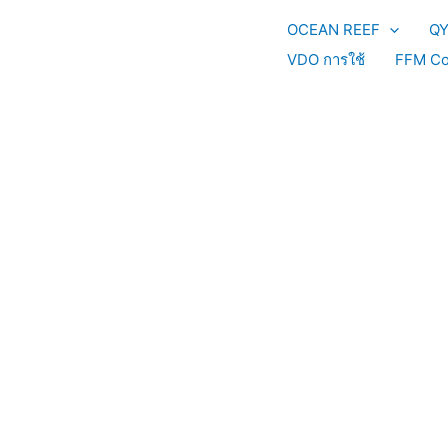
Skip
OCEAN REEF
Q
to
content
VDO การใช้
FFM Co