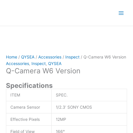
Skip
to
content
Home
/
QYSEA
/
Accessories
/
Inspect
/ Q-Camera W6 Version
Accessories
,
Inspect
,
QYSEA
Q-Camera W6 Version
Specifications
ITEM
SPEC.
Camera Sensor
1/2.3’ SONY CMOS
Effective Pixels
12MP
Field of View
166°