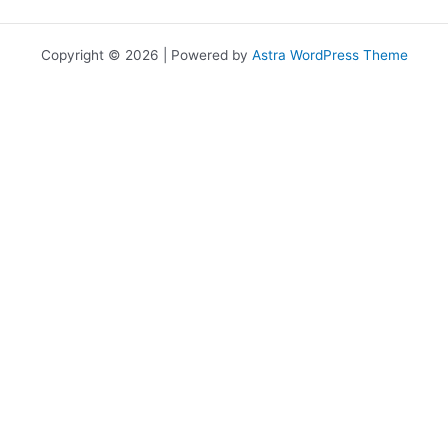
Copyright © 2026 | Powered by
Astra WordPress Theme
เราใช้คุกกี้เพื่อพัฒนาประสิทธิภาพ และประสบการณ์ที่ดีในการใช้เว็บไซต์ของ
คุณ คุณสามารถศึกษารายละเอียดได้ที่
นโยบายความเป็นส่วนตัว
และ
สามารถจัดการความเป็นส่วนตัวเองได้ของคุณได้เองโดยคลิกที่
ตั้งค่า
Allow
Privacy Preferences
คุณสามารถเลือกการตั้งค่าคุกกี้โดยเปิด/ปิด คุกกี้ในแต่ละประเภทได้ตาม
ความต้องการ ยกเว้น คุกกี้ที่จำเป็น
Allow All
Manage Consent Preferences
คุกกี้ที่จำเป็น
Always Active
ประเภทของคุกกี้มีความจำเป็นสำหรับการทำงานของเว็บไซต์ เพื่อให้