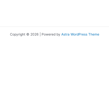
Copyright © 2026 | Powered by
Astra WordPress Theme
เราใช้คุกกี้เพื่อพัฒนาประสิทธิภาพ และประสบการณ์ที่ดีในการใช้เว็บไซต์ของ
คุณ คุณสามารถศึกษารายละเอียดได้ที่
นโยบายความเป็นส่วนตัว
และ
สามารถจัดการความเป็นส่วนตัวเองได้ของคุณได้เองโดยคลิกที่
ตั้งค่า
Allow
Privacy Preferences
คุณสามารถเลือกการตั้งค่าคุกกี้โดยเปิด/ปิด คุกกี้ในแต่ละประเภทได้ตาม
ความต้องการ ยกเว้น คุกกี้ที่จำเป็น
Allow All