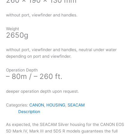
260 x 190 x 130 mm
without port, viewfinder and handles.
Weight
2650g
without port, viewfinder and handles, neutral under water
depending on port and viewfinder.
Operation Depth
– 80m / – 260 ft.
deeper operation depth upon request.
Categories:
CANON
,
HOUSING
,
SEACAM
Description
As expected, the SEACAM Silver housing for the CANON EOS
5D Mark IV, Mark III and 5DS R models guarantees the full