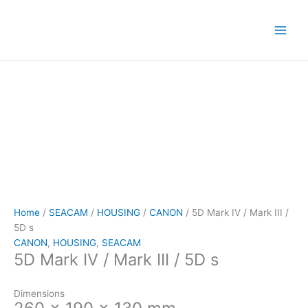
Skip
to
content
Home
/
SEACAM
/
HOUSING
/
CANON
/ 5D Mark IV / Mark III /
5D s
CANON
,
HOUSING
,
SEACAM
5D Mark IV / Mark III / 5D s
Dimensions