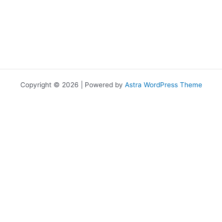
Copyright © 2026 | Powered by
Astra WordPress Theme
เราใช้คุกกี้เพื่อพัฒนาประสิทธิภาพ และประสบการณ์ที่ดีในการใช้เว็บไซต์ของ
คุณ คุณสามารถศึกษารายละเอียดได้ที่
นโยบายความเป็นส่วนตัว
และ
สามารถจัดการความเป็นส่วนตัวเองได้ของคุณได้เองโดยคลิกที่
ตั้งค่า
Allow
Privacy Preferences
คุณสามารถเลือกการตั้งค่าคุกกี้โดยเปิด/ปิด คุกกี้ในแต่ละประเภทได้ตาม
ความต้องการ ยกเว้น คุกกี้ที่จำเป็น