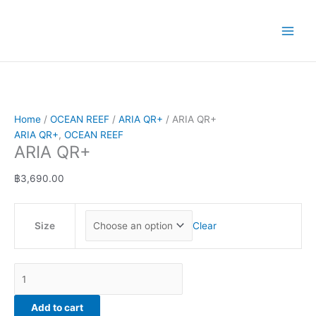
Skip
ARIA
Price
This
to
QR+
range:
product
content
quantity
฿1,190.00
has
through
multiple
฿9,900.00
variants.
The
options
may
Home
/
OCEAN REEF
/
ARIA QR+
/ ARIA QR+
be
ARIA QR+
,
OCEAN REEF
chosen
ARIA QR+
on
the
฿
3,690.00
product
page
Size
Clear
Add to cart