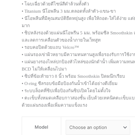
• โฉบเฉี่ยวด้วยดีไซน์สีดำล้วนทั้งตัว
• Titanium นีโอพลีน 3 มม.ตลอดทั้งลำตัว-แขน-ขา
• นีโอพลีนที่มีคุณสมบัติยืดหยุ่นสูง เพื่อให้ถอด-ใส่ได้ง่าย แ
มาก
• ซิปหลังรองด้วยแผ่นนีโอพรีน 5 มม. พร้อมซีล Smoothskin เ
และลดการเคลื่อนตัวของน้ำภายในเว็ทสูท
• รอบคอปิดด้วยแถบ Velcro™
• แผ่นรองเข่าผิวหยาบมีความทนทานสูงเพื่อรองรับการใช้งาน 
• แผ่นยางรองไหล่ปกป้องหัวไหล่ของนักดำน้ำ เพิ่มความทนท
BCD ไม่ให้เคลื่อนไปมา
• ซิปที่ข้อเท้ายาว 8 นิ้ว พร้อม Smoothskin ปิดผนึกเรียบ
• O-ring ซีลรอบข้อมือป้องกันน้ำเข้าได้อย่างดีเยี่ยม
• ระบบล็อคที่ซิปเพื่อป้องกันซิปเปิดโดยไม่ตั้งใจ
• ตะเข็บทั้งหมดเคลือบกาวสองชั้น เย็บด้วยเทคนิคตะเข็บแ
ด้วยแผ่นรองเพื่อเพิ่มความแข็งแรง
Model