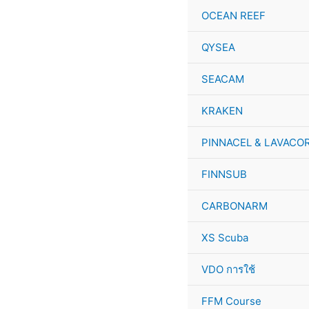
Skip
PINNACLE
This
This
This
This
OCEAN REEF
to
CRUISE
product
product
product
product
content
3
has
has
has
has
QYSEA
MM
multiple
multiple
multiple
multiple
WETSUIT
variants.
variants.
variants.
variants.
SEACAM
quantity
The
The
The
The
options
options
options
options
KRAKEN
may
may
may
may
be
be
be
be
PINNACEL & LAVACO
chosen
chosen
chosen
chosen
on
on
on
on
FINNSUB
the
the
the
the
CARBONARM
product
product
product
product
page
page
page
page
XS Scuba
VDO การใช้
FFM Course