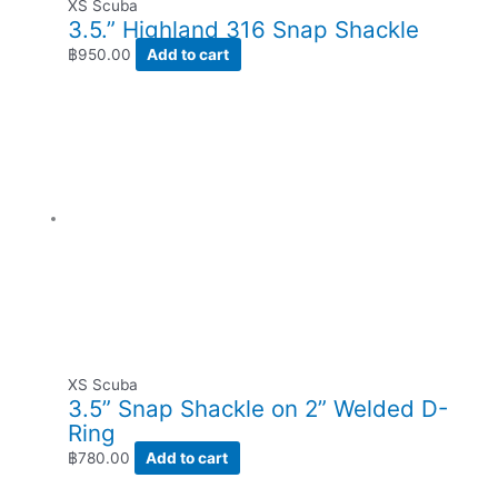
XS Scuba
3.5.” Highland 316 Snap Shackle
฿
950.00
Add to cart
XS Scuba
3.5” Snap Shackle on 2” Welded D-
Ring
฿
780.00
Add to cart