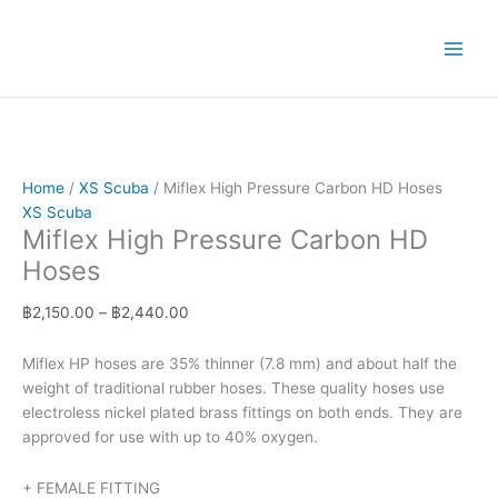
Skip
Miflex
Price
to
High
range:
content
Pressure
฿2,150.00
Carbon
through
HD
฿2,440.00
Hoses
quantity
Home
/
XS Scuba
/ Miflex High Pressure Carbon HD Hoses
XS Scuba
Miflex High Pressure Carbon HD
Hoses
฿
2,150.00
–
฿
2,440.00
Miflex HP hoses are 35% thinner (7.8 mm) and about half the
weight of traditional rubber hoses. These quality hoses use
electroless nickel plated brass fittings on both ends. They are
approved for use with up to 40% oxygen.
+ FEMALE FITTING