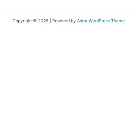
Copyright © 2026 | Powered by
Astra WordPress Theme
เราใช้คุกกี้เพื่อพัฒนาประสิทธิภาพ และประสบการณ์ที่ดีในการใช้เว็บไซต์ของ
คุณ คุณสามารถศึกษารายละเอียดได้ที่
นโยบายความเป็นส่วนตัว
และ
สามารถจัดการความเป็นส่วนตัวเองได้ของคุณได้เองโดยคลิกที่
ตั้งค่า
Allow
Privacy Preferences
คุณสามารถเลือกการตั้งค่าคุกกี้โดยเปิด/ปิด คุกกี้ในแต่ละประเภทได้ตาม
ความต้องการ ยกเว้น คุกกี้ที่จำเป็น
Allow All
Manage Consent Preferences
คุกกี้ที่จำเป็น
Always Active