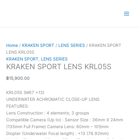
Skip
KRAKEN
Price
Price
This
This
to
SPORT
range:
range:
product
product
content
LENS
฿2,500.00
฿3,500.00
has
has
KRL05S
through
through
multiple
multiple
quantity
฿6,500.00
฿4,400.00
variants.
variants.
The
The
options
options
Home
/
KRAKEN SPORT
/
LENS SERIES
/ KRAKEN SPORT
may
may
LENS KRL05S
be
be
KRAKEN SPORT
,
LENS SERIES
KRAKEN SPORT LENS KRL05S
chosen
chosen
on
on
฿
15,900.00
the
the
product
product
page
page
KRL05S (M67 +13)
UNDERWATER ACHROMATIC CLOSE-UP LENS
FEATURES:
Lens Construction : 4 elements; 3 groups
Compatible Camera (Up to) : Sensor Size : 36mm X 24mm
(135mm Full Frame) Camera Lens: 60mm – 105mm
Diopter (Underwater Focal length) : +13 (76.92mm)