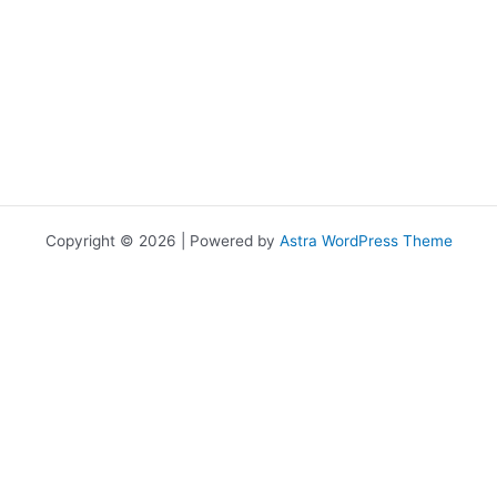
Copyright © 2026 | Powered by
Astra WordPress Theme
เราใช้คุกกี้เพื่อพัฒนาประสิทธิภาพ และประสบการณ์ที่ดีในการใช้เว็บไซต์ของ
คุณ คุณสามารถศึกษารายละเอียดได้ที่
นโยบายความเป็นส่วนตัว
และ
สามารถจัดการความเป็นส่วนตัวเองได้ของคุณได้เองโดยคลิกที่
ตั้งค่า
Allow
Privacy Preferences