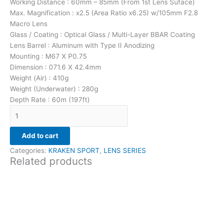
Working Distance : 60mm – 85mm (From 1st Lens Suface)
Max. Magnification : x2.5 (Area Ratio x6.25) w/105mm F2.8
Macro Lens
Glass / Coating : Optical Glass / Multi-Layer BBAR Coating
Lens Barrel : Aluminum with Type II Anodizing
Mounting : M67 X P0.75
Dimension : 071.6 X 42.4mm
Weight (Air) : 410g
Weight (Underwater) : 280g
Depth Rate : 60m (197ft)
Add to cart
Categories:
KRAKEN SPORT
,
LENS SERIES
Related products