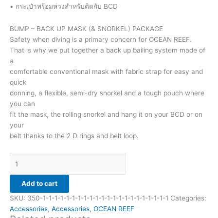
• กระเป๋าพร้อมห่วงสำหรับติดกับ BCD
BUMP – BACK UP MASK (& SNORKEL) PACKAGE
Safety when diving is a primary concern for OCEAN REEF.
That is why we put together a back up bailing system made of
a
comfortable conventional mask with fabric strap for easy and
quick
donning, a flexible, semi-dry snorkel and a tough pouch where
you can
fit the mask, the rolling snorkel and hang it on your BCD or on
your
belt thanks to the 2 D rings and belt loop.
Add to cart
SKU:
350-1-1-1-1-1-1-1-1-1-1-1-1-1-1-1-1-1-1-1-1-1-1
Categories:
Accessories
,
Accessories
,
OCEAN REEF