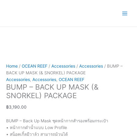
Skip
BUMP
Price
This
to
-
range:
product
content
BACK
฿1,190.00
has
UP
through
multiple
MASK
฿9,900.00
variants.
(&
The
SNORKEL)
options
PACKAGE
may
quantity
be
chosen
Home
/
OCEAN REEF
/
Accessories
/
Accessories
/ BUMP –
on
BACK UP MASK (& SNORKEL) PACKAGE
the
Accessories
,
Accessories
,
OCEAN REEF
product
BUMP – BACK UP MASK (&
page
SNORKEL) PACKAGE
฿
3,190.00
BUMP – Back Up Mask ชุดหน้ากากสำรองพร้อมกระเป๋า
• หน้ากากดำน้ำแบบ Low Profile
• สน็อคเกิ้ลมีวาล์ว สามารถม้วนได้