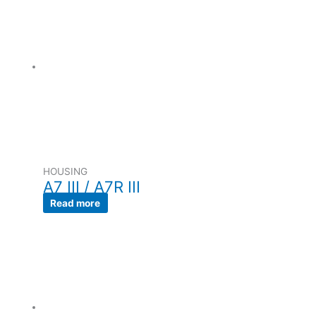
HOUSING
A7 III / A7R III
Read more