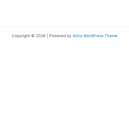
Copyright © 2026 | Powered by
Astra WordPress Theme
เราใช้คุกกี้เพื่อพัฒนาประสิทธิภาพ และประสบการณ์ที่ดีในการใช้เว็บไซต์ของ
คุณ คุณสามารถศึกษารายละเอียดได้ที่
นโยบายความเป็นส่วนตัว
และ
สามารถจัดการความเป็นส่วนตัวเองได้ของคุณได้เองโดยคลิกที่
ตั้งค่า
Allow
Privacy Preferences
คุณสามารถเลือกการตั้งค่าคุกกี้โดยเปิด/ปิด คุกกี้ในแต่ละประเภทได้ตาม
ความต้องการ ยกเว้น คุกกี้ที่จำเป็น
Allow All
Manage Consent Preferences