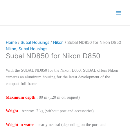
Skip
to
content
Home
/
Subal Housings
/
Nikon
/ Subal ND850 for Nikon D850
Nikon
,
Subal Housings
Subal ND850 for Nikon D850
With the SUBAL ND850 for the Nikon D850, SUBAL offers Nikon
cameras an aluminum housing for the latest development of the
compact full frame.
Maximum depth
: 80 m (120 m on request)
Weight
: Approx. 2 kg (without port and accessories)
Weight in water
: nearly neutral (depending on the port and